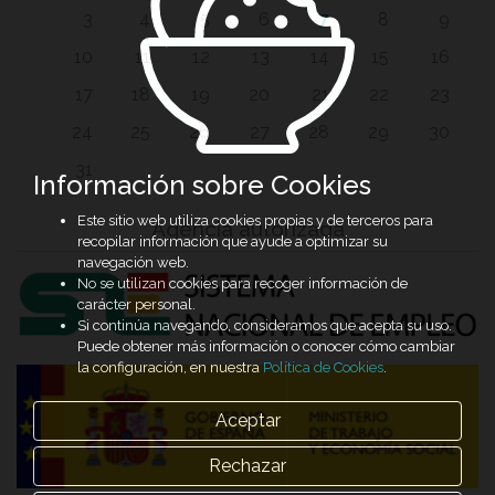
3
4
5
6
7
8
9
10
11
12
13
14
15
16
17
18
19
20
21
22
23
24
25
26
27
28
29
30
31
Información sobre Cookies
Este sitio web utiliza cookies propias y de terceros para
Agencia autorizada
recopilar información que ayude a optimizar su
navegación web.
No se utilizan cookies para recoger información de
carácter personal.
Si continúa navegando, consideramos que acepta su uso.
Puede obtener más información o conocer cómo cambiar
la configuración, en nuestra
Política de Cookies
.
Aceptar
Rechazar