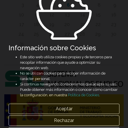
3
4
5
6
7
8
9
10
11
12
13
14
15
16
17
18
19
20
21
22
23
24
25
26
27
28
29
30
31
Información sobre Cookies
Este sitio web utiliza cookies propias y de terceros para
Agencia autorizada
recopilar información que ayude a optimizar su
navegación web.
No se utilizan cookies para recoger información de
carácter personal.
Si continúa navegando, consideramos que acepta su uso.
Puede obtener más información o conocer cómo cambiar
la configuración, en nuestra
Política de Cookies
.
Aceptar
Rechazar