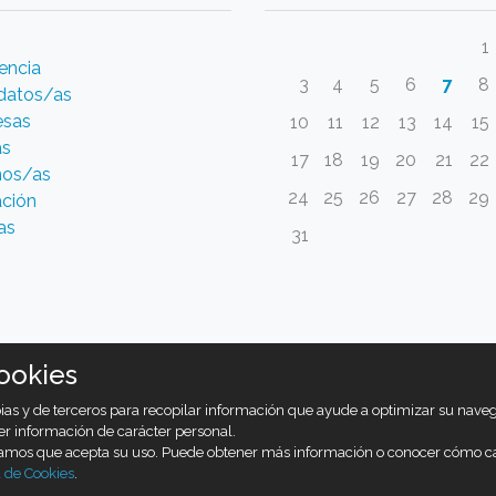
1
encia
3
4
5
6
7
8
datos/as
esas
10
11
12
13
14
15
as
17
18
19
20
21
22
os/as
24
25
26
27
28
29
ción
as
31
ookies
opias y de terceros para recopilar información que ayude a optimizar su nav
er información de carácter personal.
ramos que acepta su uso. Puede obtener más información o conocer cómo c
a de Cookies
.