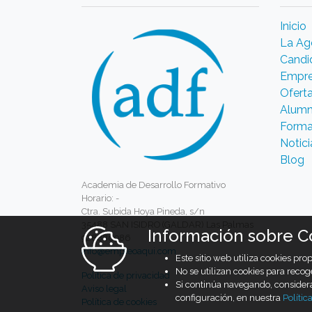
Inicio
La Ag
Candi
Empr
Ofert
Alumn
Forma
Notici
Blog
Academia de Desarrollo Formativo
Horario: -
Ctra. Subida Hoya Pineda, s/n
35488 SAN ISIDRO (GALDAR) Las Palmas
Información sobre C
928880986
info@empleoaqui.com
Este sitio web utiliza cookies pr
No se utilizan cookies para recog
Política de privacidad
Si continúa navegando, conside
Aviso legal
configuración, en nuestra
Polític
Política de cookies