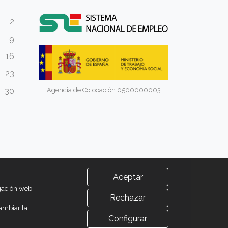
2
9
16
23
Agencia de Colocación 0500000003
30
Aceptar
egación web.
Rechazar
ambiar la
Configurar