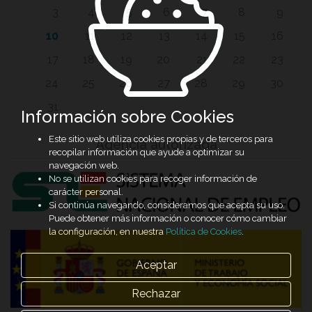
3
4
5
6
7
8
9
10
11
12
13
14
15
16
17
18
19
20
21
22
23
24
25
26
27
28
29
30
31
Información sobre Cookies
Este sitio web utiliza cookies propias y de terceros para
Agencia autorizada
recopilar información que ayude a optimizar su
navegación web.
No se utilizan cookies para recoger información de
carácter personal.
Si continúa navegando, consideramos que acepta su uso.
Puede obtener más información o conocer cómo cambiar
la configuración, en nuestra
Política de Cookies
.
Aceptar
Rechazar