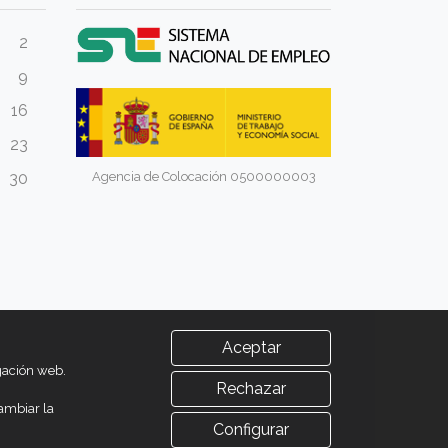
2
9
16
23
Agencia de Colocación 0500000003
30
Aceptar
egación web.
Rechazar
ambiar la
Configurar