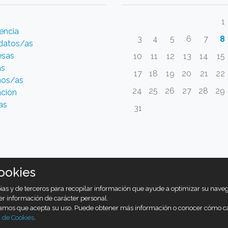
1
encia
3
4
5
6
7
8
datos/as
esas
10
11
12
13
14
15
as
17
18
19
20
21
22
os/as
24
25
26
27
28
29
ción
as
31
ookies
opias y de terceros para recopilar información que ayude a optimizar su nav
er información de carácter personal.
ramos que acepta su uso. Puede obtener más información o conocer cómo c
a de Cookies
.