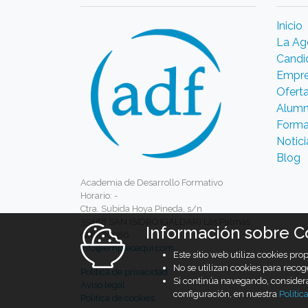
Inicio
La Ag
Candi
Empr
Ofert
Alumn
Forma
Notici
Blog
Academia de Desarrollo Formativo
Horario: -
Ctra. Subida Hoya Pineda, s/n
35488 SAN ISIDRO (GALDAR) Las Palmas
Información sobre C
928880986
info@empleoaqui.com
Este sitio web utiliza cookies pr
No se utilizan cookies para recog
Política de privacidad
Si continúa navegando, conside
Aviso legal
configuración, en nuestra
Polític
Política de cookies