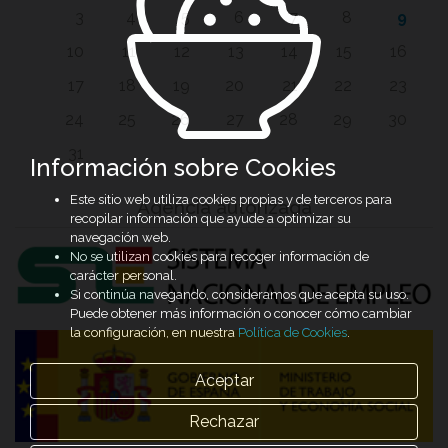
3
4
5
6
7
8
9
10
11
12
13
14
15
16
17
18
19
20
21
22
23
24
25
26
27
28
29
30
31
Información sobre Cookies
Este sitio web utiliza cookies propias y de terceros para
Agencia autorizada
recopilar información que ayude a optimizar su
navegación web.
No se utilizan cookies para recoger información de
carácter personal.
Si continúa navegando, consideramos que acepta su uso.
Puede obtener más información o conocer cómo cambiar
la configuración, en nuestra
Política de Cookies
.
Aceptar
Rechazar