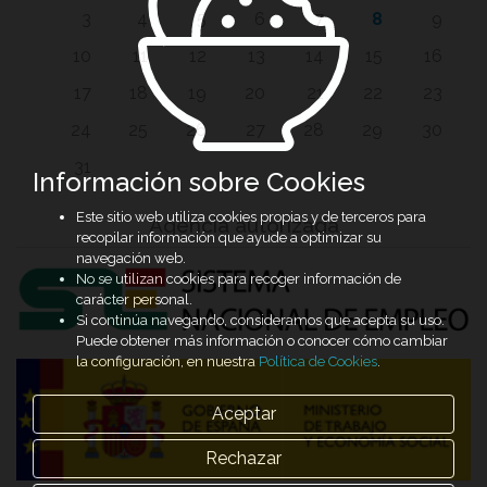
3
4
5
6
7
8
9
10
11
12
13
14
15
16
17
18
19
20
21
22
23
24
25
26
27
28
29
30
31
Información sobre Cookies
Este sitio web utiliza cookies propias y de terceros para
Agencia autorizada
recopilar información que ayude a optimizar su
navegación web.
No se utilizan cookies para recoger información de
carácter personal.
Si continúa navegando, consideramos que acepta su uso.
Puede obtener más información o conocer cómo cambiar
la configuración, en nuestra
Política de Cookies
.
Aceptar
Rechazar