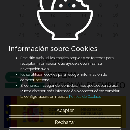
3
4
5
6
7
8
9
10
11
12
13
14
15
16
17
18
19
20
21
22
23
24
25
26
27
28
29
30
31
Información sobre Cookies
Este sitio web utiliza cookies propias y de terceros para
Agencia autorizada
recopilar información que ayude a optimizar su
navegación web.
No se utilizan cookies para recoger información de
carácter personal.
Si continúa navegando, consideramos que acepta su uso.
Puede obtener más información o conocer cómo cambiar
la configuración, en nuestra
Política de Cookies
.
Aceptar
Rechazar