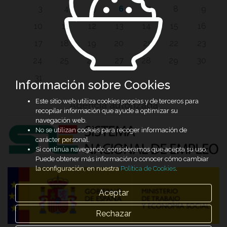
3
4
5
6
7
8
9
10
11
12
13
14
15
16
17
18
19
20
21
22
23
24
25
26
27
28
29
30
31
Información sobre Cookies
Este sitio web utiliza cookies propias y de terceros para
Agencia autorizada
recopilar información que ayude a optimizar su
navegación web.
No se utilizan cookies para recoger información de
carácter personal.
Si continúa navegando, consideramos que acepta su uso.
Puede obtener más información o conocer cómo cambiar
la configuración, en nuestra
Política de Cookies
.
Aceptar
Rechazar