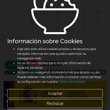
3
4
5
6
7
8
9
10
11
12
13
14
15
16
17
18
19
20
21
22
23
24
25
26
27
28
29
30
31
Información sobre Cookies
Este sitio web utiliza cookies propias y de terceros para
Agencia autorizada
recopilar información que ayude a optimizar su
navegación web.
No se utilizan cookies para recoger información de
carácter personal.
Si continúa navegando, consideramos que acepta su uso.
Puede obtener más información o conocer cómo cambiar
la configuración, en nuestra
Política de Cookies
.
Aceptar
Rechazar