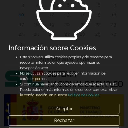
3
4
5
6
7
8
9
10
11
12
13
14
15
16
17
18
19
20
21
22
23
24
25
26
27
28
29
30
31
Información sobre Cookies
Este sitio web utiliza cookies propias y de terceros para
Agencia autorizada
recopilar información que ayude a optimizar su
navegación web.
No se utilizan cookies para recoger información de
carácter personal.
Si continúa navegando, consideramos que acepta su uso.
Puede obtener más información o conocer cómo cambiar
la configuración, en nuestra
Política de Cookies
.
Aceptar
Rechazar