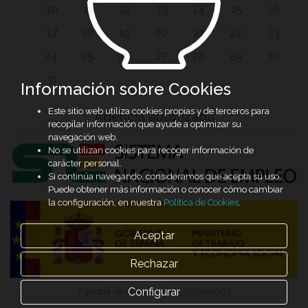
10
11
12
13
14
15
16
17
18
19
20
21
22
23
24
25
26
27
28
29
30
31
Información sobre Cookies
Este sitio web utiliza cookies propias y de terceros para
Agencia autorizada
recopilar información que ayude a optimizar su
navegación web.
No se utilizan cookies para recoger información de
carácter personal.
Si continúa navegando, consideramos que acepta su uso.
Puede obtener más información o conocer cómo cambiar
la configuración, en nuestra
Política de Cookies
.
Aceptar
Rechazar
Configurar
Agencia de Colocación 0500000003