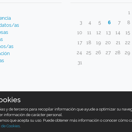
1
encia
3
4
5
6
7
8
datos/as
esas
10
11
12
13
14
15
as
17
18
19
20
21
22
os/as
24
25
26
27
28
29
ción
as
31
ookies
opias y de terceros para recopilar información que ayude a optimizar su nav
er información de carácter personal.
ramos que acepta su uso. Puede obtener más información o conocer cómo c
a de Cookies
.