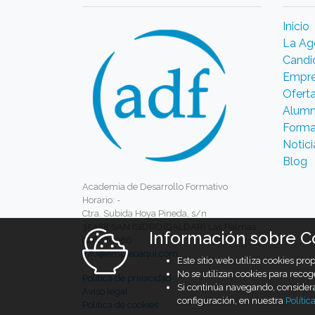
Inicio
La Ag
Candi
Empr
Ofert
Alumn
Forma
Notici
Blog
Academia de Desarrollo Formativo
Horario: -
Ctra. Subida Hoya Pineda, s/n
35488 SAN ISIDRO (GALDAR) Las Palmas
Información sobre C
928880986
info@empleoaqui.com
Este sitio web utiliza cookies pr
No se utilizan cookies para recog
Política de privacidad
Si continúa navegando, conside
Aviso legal
configuración, en nuestra
Polític
Política de cookies