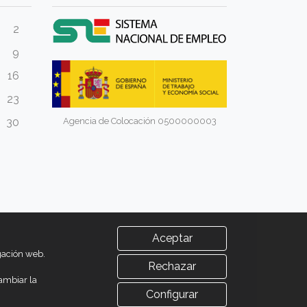
2
9
16
23
Agencia de Colocación 0500000003
30
Aceptar
egación web.
Rechazar
ambiar la
Configurar