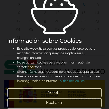
3
4
5
6
7
8
9
10
11
12
13
14
15
16
17
18
19
20
21
22
23
24
25
26
27
28
29
30
31
Información sobre Cookies
Este sitio web utiliza cookies propias y de terceros para
Agencia autorizada
recopilar información que ayude a optimizar su
navegación web.
No se utilizan cookies para recoger información de
carácter personal.
Si continúa navegando, consideramos que acepta su uso.
Puede obtener más información o conocer cómo cambiar
la configuración, en nuestra
Política de Cookies
.
Aceptar
Rechazar