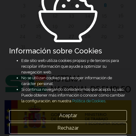
3
4
5
6
7
8
9
10
11
12
13
14
15
16
17
18
19
20
21
22
23
24
25
26
27
28
29
30
31
Información sobre Cookies
Este sitio web utiliza cookies propias y de terceros para
Agencia autorizada
recopilar información que ayude a optimizar su
navegación web.
No se utilizan cookies para recoger información de
carácter personal.
Si continúa navegando, consideramos que acepta su uso.
Puede obtener más información o conocer cómo cambiar
la configuración, en nuestra
Política de Cookies
.
Aceptar
Rechazar