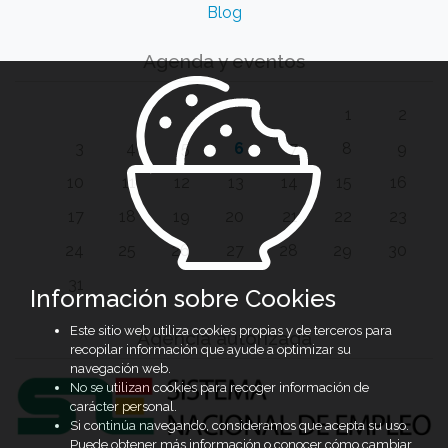
Blog
Agenda y eventos
1
2
3
4
5
6
7
8
9
10
11
12
13
14
15
16
17
18
19
20
21
22
23
24
25
26
27
28
29
30
31
Información sobre Cookies
Este sitio web utiliza cookies propias y de terceros para
Agencia autorizada
recopilar información que ayude a optimizar su
navegación web.
No se utilizan cookies para recoger información de
carácter personal.
Si continúa navegando, consideramos que acepta su uso.
Puede obtener más información o conocer cómo cambiar